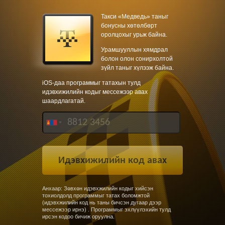
Такси «Медведь» таныг
бонусны хөтөлбөрт
оролцохыг урьж байна.
Урамшууллын хямдрал
болон олон сонирхолтой
зүйл таныг хүлээж байна.
iOS-даа программыг татахын тулд
идэвхижилийн кодыг мессежээр авах
шаардлагатай.
Анхаар: Зөвхөн идэвхжилийн кодыг хийсэн
тохиолдолд программыг татах боломжтой
(идэвхжилийн код нь таны бичсэн дугаар дээр
мессежээр ирнэ) . Программыг эхлүүлэхийн тулд
ирсэн кодоо бичиж оруулна.