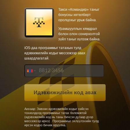
Такси «Командир» таныг
бонусны хөтөлбөрт
оролцохыг урьж байна.
Урамшууллын хямдрал
болон олон сонирхолтой
зүйл таныг хүлээж байна.
iOS-даа программыг татахын тулд
идэвхижилийн кодыг мессежээр авах
шаардлагатай.
Анхаар: Зөвхөн идэвхжилийн кодыг хийсэн
тохиолдолд программыг татах боломжтой
(идэвхжилийн код нь таны бичсэн дугаар дээр
мессежээр ирнэ) . Программыг эхлүүлэхийн тулд
ирсэн кодоо бичиж оруулна.