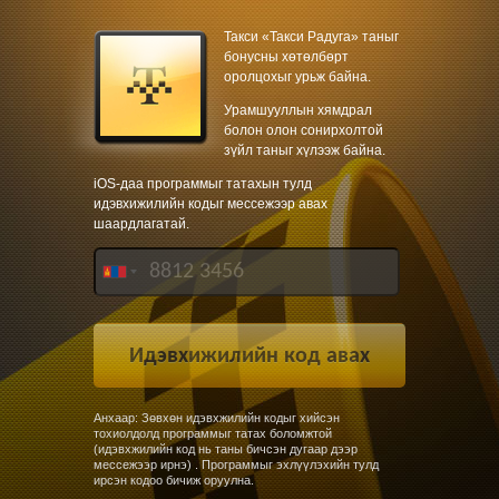
Такси «Такси Радуга» таныг
бонусны хөтөлбөрт
оролцохыг урьж байна.
Урамшууллын хямдрал
болон олон сонирхолтой
зүйл таныг хүлээж байна.
iOS-даа программыг татахын тулд
идэвхижилийн кодыг мессежээр авах
шаардлагатай.
Анхаар: Зөвхөн идэвхжилийн кодыг хийсэн
тохиолдолд программыг татах боломжтой
(идэвхжилийн код нь таны бичсэн дугаар дээр
мессежээр ирнэ) . Программыг эхлүүлэхийн тулд
ирсэн кодоо бичиж оруулна.