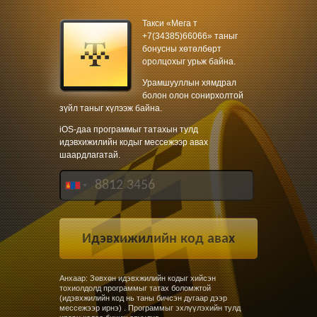
Такси «Мега т
+7(34385)66066» таныг
бонусны хөтөлбөрт
оролцохыг урьж байна.
Урамшууллын хямдрал
болон олон сонирхолтой
зүйл таныг хүлээж байна.
iOS-даа программыг татахын тулд
идэвхижилийн кодыг мессежээр авах
шаардлагатай.
Анхаар: Зөвхөн идэвхжилийн кодыг хийсэн
тохиолдолд программыг татах боломжтой
(идэвхжилийн код нь таны бичсэн дугаар дээр
мессежээр ирнэ) . Программыг эхлүүлэхийн тулд