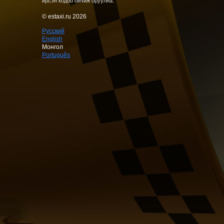
ирсэн кодоо бичиж оруулна.
© estaxi.ru 2026
Русский
English
Монгол
Português