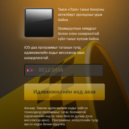
Такси «iTaxi» таныг бонусны
хөтөлбөрт оролцохыг урьж
байна.
Урамшууллын хямдрал
болон олон сонирхолтой
зүйл таныг хүлээж байна.
iOS-даа программыг татахын тулд
идэвхижилийн кодыг мессежээр авах
шаардлагатай.
Анхаар: Зөвхөн идэвхжилийн кодыг хийсэн
тохиолдолд программыг татах боломжтой
(идэвхжилийн код нь таны бичсэн дугаар дээр
мессежээр ирнэ) . Программыг эхлүүлэхийн тулд
ирсэн кодоо бичиж оруулна.