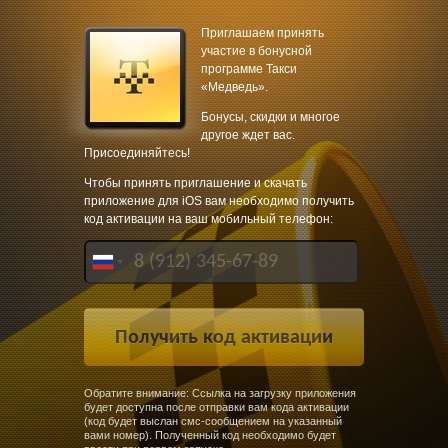
Приглашаем принять
участие в бонусной
программе Такси
«Медведь».
Бонусы, скидки и многое
другое ждет вас.
Присоединяйтесь!
Чтобы принять приглашение и скачать
приложение для iOS вам необходимо получить
код активации на ваш мобильный телефон:
Обратите внимание: Ссылка на загрузку приложения
будет доступна после отправки вам кода активации
(код будет выслан смс-сообщением на указанный
вами номер). Полученный код необходимо будет