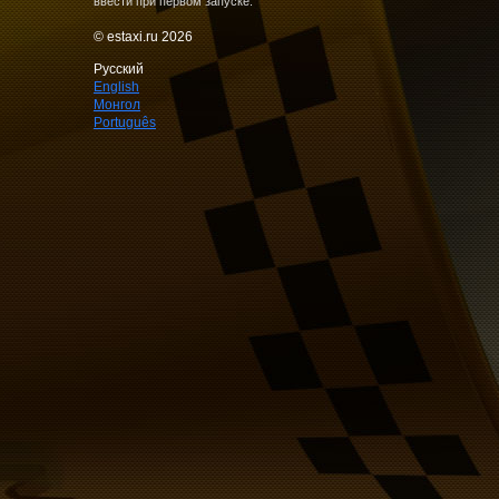
ввести при первом запуске.
© estaxi.ru 2026
Русский
English
Монгол
Português