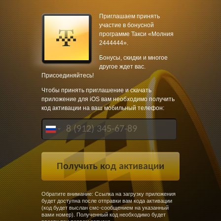
Приглашаем принять
участие в бонусной
программе Такси «Молния
2444444».
Бонусы, скидки и многое
другое ждет вас.
Присоединяйтесь!
Чтобы принять приглашение и скачать
приложение для iOS вам необходимо получить
код активации на ваш мобильный телефон:
Обратите внимание: Ссылка на загрузку приложения
будет доступна после отправки вам кода активации
(код будет выслан смс-сообщением на указанный
вами номер). Полученный код необходимо будет