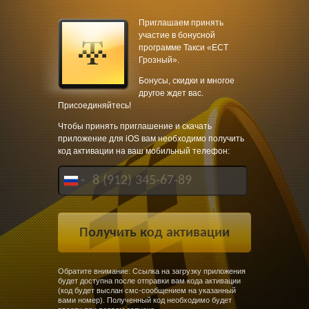
Приглашаем принять
участие в бонусной
программе Такси «ЕСТ
Грозный».
Бонусы, скидки и многое
другое ждет вас.
Присоединяйтесь!
Чтобы принять приглашение и скачать
приложение для iOS вам необходимо получить
код активации на ваш мобильный телефон:
Обратите внимание: Ссылка на загрузку приложения
будет доступна после отправки вам кода активации
(код будет выслан смс-сообщением на указанный
вами номер). Полученный код необходимо будет