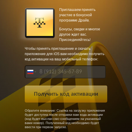
Приглашаем принять
участие в бонусной
программе Драйв.
Бонусы, скидки и многое
другое ждет вас.
Присоединяйтесь!
Чтобы принять приглашение и скачать
приложение для iOS вам необходимо получить
код активации на ваш мобильный телефон:
Обратите внимание: Ссылка на загрузку приложения
будет доступна после отправки вам кода активации
(код будет выслан смс-сообщением на указанный
вами номер). Полученный код необходимо будет
ввести при первом запуске.