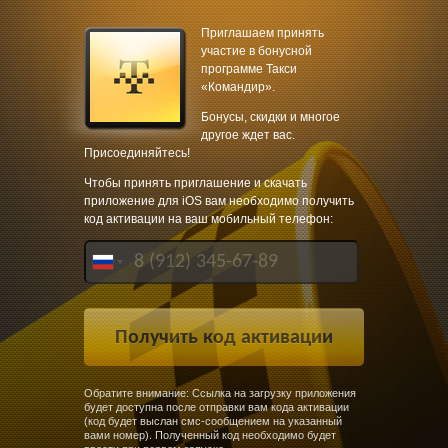
Приглашаем принять
участие в бонусной
программе Такси
«Командир».
Бонусы, скидки и многое
другое ждет вас.
Присоединяйтесь!
Чтобы принять приглашение и скачать
приложение для iOS вам необходимо получить
код активации на ваш мобильный телефон:
Обратите внимание: Ссылка на загрузку приложения
будет доступна после отправки вам кода активации
(код будет выслан смс-сообщением на указанный
вами номер). Полученный код необходимо будет