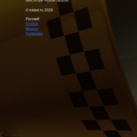
ввести при первом запуске.
© estaxi.ru 2026
Русский
English
Монгол
Português