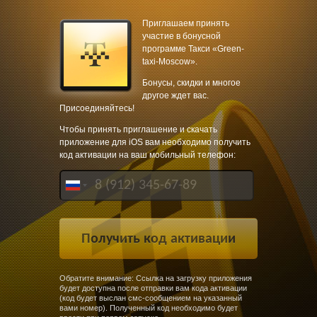
Приглашаем принять
участие в бонусной
программе Такси «Green-
taxi-Moscow».
Бонусы, скидки и многое
другое ждет вас.
Присоединяйтесь!
Чтобы принять приглашение и скачать
приложение для iOS вам необходимо получить
код активации на ваш мобильный телефон:
Обратите внимание: Ссылка на загрузку приложения
будет доступна после отправки вам кода активации
(код будет выслан смс-сообщением на указанный
вами номер). Полученный код необходимо будет