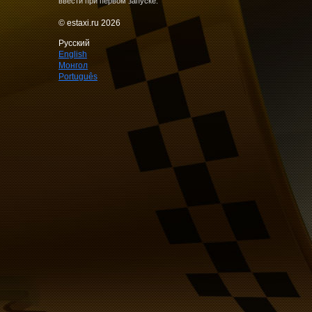
ввести при первом запуске.
© estaxi.ru 2026
Русский
English
Монгол
Português