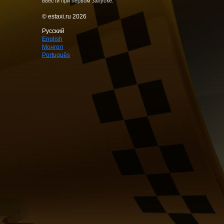
ввести при первом запуске.
© estaxi.ru 2026
Русский
English
Монгол
Português