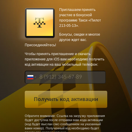
Приглашаем принять
участие в бонусной
программе Такси «Пилот
213-05-13».
Бонусы, скидки и многое
другое ждет вас.
Присоединяйтесь!
Чтобы принять приглашение и скачать
приложение для iOS вам необходимо получить
код активации на ваш мобильный телефон:
Обратите внимание: Ссылка на загрузку приложения
будет доступна после отправки вам кода активации
(код будет выслан смс-сообщением на указанный
вами номер). Полученный код необходимо будет