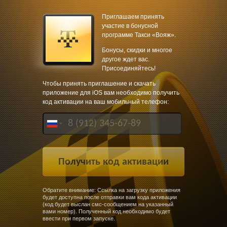
Приглашаем принять
участие в бонусной
программе Такси «Вояж».
Бонусы, скидки и многое
другое ждет вас.
Присоединяйтесь!
Чтобы принять приглашение и скачать
приложение для iOS вам необходимо получить
код активации на ваш мобильный телефон:
Обратите внимание: Ссылка на загрузку приложения
будет доступна после отправки вам кода активации
(код будет выслан смс-сообщением на указанный
вами номер). Полученный код необходимо будет
ввести при первом запуске.