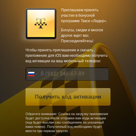
Приглашаем принять
участие в бонусной
программе Такси «Лидер».
Бонусы, скидки и многое
другое ждет вас.
Присоединяйтесь!
Чтобы принять приглашение и скачать
приложение для iOS вам необходимо получить
код активации на ваш мобильный телефон:
Обратите внимание: Ссылка на загрузку приложения
будет доступна после отправки вам кода активации
(код будет выслан смс-сообщением на указанный
вами номер). Полученный код необходимо будет
ввести при первом запуске.