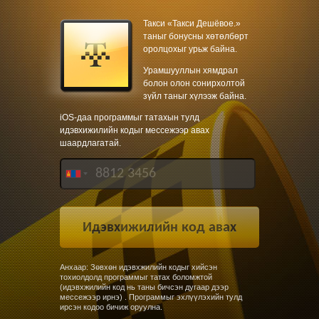
Такси «Такси Дешёвое.»
таныг бонусны хөтөлбөрт
оролцохыг урьж байна.
Урамшууллын хямдрал
болон олон сонирхолтой
зүйл таныг хүлээж байна.
iOS-даа программыг татахын тулд
идэвхижилийн кодыг мессежээр авах
шаардлагатай.
Анхаар: Зөвхөн идэвхжилийн кодыг хийсэн
тохиолдолд программыг татах боломжтой
(идэвхжилийн код нь таны бичсэн дугаар дээр
мессежээр ирнэ) . Программыг эхлүүлэхийн тулд
ирсэн кодоо бичиж оруулна.