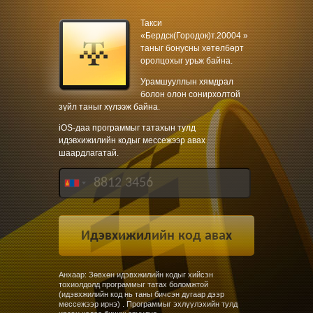
Такси
«Бердск(Городок)т.20004 »
таныг бонусны хөтөлбөрт
оролцохыг урьж байна.
Урамшууллын хямдрал
болон олон сонирхолтой
зүйл таныг хүлээж байна.
iOS-даа программыг татахын тулд
идэвхижилийн кодыг мессежээр авах
шаардлагатай.
Анхаар: Зөвхөн идэвхжилийн кодыг хийсэн
тохиолдолд программыг татах боломжтой
(идэвхжилийн код нь таны бичсэн дугаар дээр
мессежээр ирнэ) . Программыг эхлүүлэхийн тулд