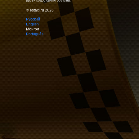
ирсэн кодоо бичиж оруулна.
© estaxi.ru 2026
Русский
English
Монгол
Português